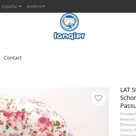
España
Andere
Contact
LAT S
Schon
Passu
Einzeltei
Material
Dimension
Schicht: 
Zielgrupp