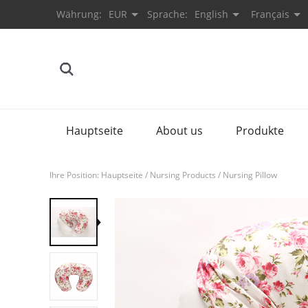
Währung:
EUR
Sprache:
English
Français
Hauptseite
About us
Produkte
Ihre Position:
Hauptseite
/
Nursing Products
/
Nursing Pillow