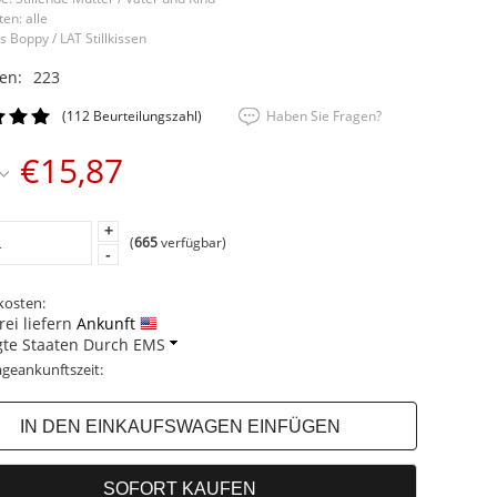
ten: alle
as Boppy / LAT Stillkissen
en:
223
(112 Beurteilungszahl)
Haben Sie Fragen?
€15,87
+
(
665
verfügbar)
-
kosten:
ei liefern
Ankunft
gte Staaten Durch EMS
geankunftszeit: