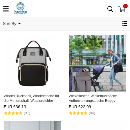
0
Dipaer Bag
Sort By
Windel Rucksack, Windeltasche für
Wickeltasche Wickelrucksäcke
die Mutterschaft, Wasserdichter
Aufbewahrungstasche Buggy
Organizer, Reiserucksack
Kinderwagen Organizer
EUR €
36,13
EUR €
22,99
32X12X33CM
(97)
(84)