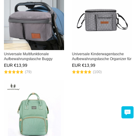
Universale Multifunktionale
Universale Kinderwagentasche
Aufbewahrungstasche Buggy
Aufbewahrungstasche Organizer für
Kinderwagen Organizer
Buggy Kinderwagen
EUR €
13,99
EUR €
13,99
33X7.5X16CM
(79)
(100)