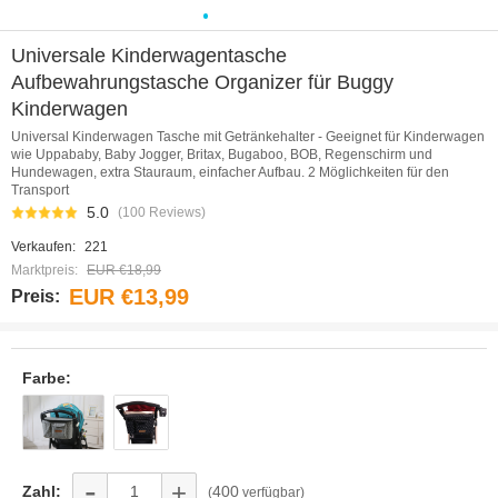
0
1
2
3
4
5
6
7
8
9
10
Universale Kinderwagentasche
Aufbewahrungstasche Organizer für Buggy
Kinderwagen
Universal Kinderwagen Tasche mit Getränkehalter - Geeignet für Kinderwagen
wie Uppababy, Baby Jogger, Britax, Bugaboo, BOB, Regenschirm und
Hundewagen, extra Stauraum, einfacher Aufbau. 2 Möglichkeiten für den
Transport
5.0
(100 Reviews)
Verkaufen:
221
Marktpreis:
EUR €18,99
EUR €13,99
Preis:
Farbe:
-
+
Zahl:
400
(
verfügbar)