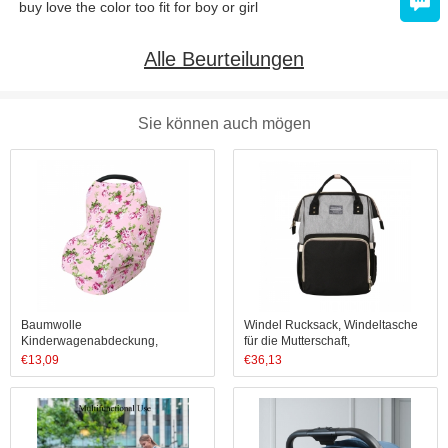
buy love the color too fit for boy or girl
Alle Beurteilungen
Sie können auch mögen
Baumwolle
Windel Rucksack, Windeltasche
Kinderwagenabdeckung,
für die Mutterschaft,
Einkaufswagenabdeckung,
Wasserdichter Organizer,
€
13,09
€
36,13
Stilltuch, Babypflege-Tuch
Reiserucksack