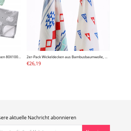
Baby Decken Wickeldecken Wickeldecken 80X100CM 100X140CM
2er-Pack Wickeldecken aus Bambusbaumwolle, Musselindecken-Set, 70% Bambus, 30% Baumwolle
€
26,19
ere aktuelle Nachricht abonnieren