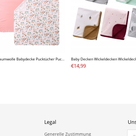
3pcs Baby Baumwolle Babydecke Pucktücher Pucktuch Wickeldecke Kuscheldecke mit Mütze für Junge Mädchen
€
14,99
Legal
Uns
Generelle Zustimmung