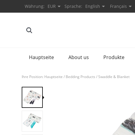
Währung:
EUR
Sprache:
English
Français
Hauptseite
About us
Produkte
Ihre Position:
Hauptseite
/
Bedding Products
/
Swaddle & Blanket