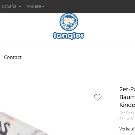
España
Andere
Contact
2er-P
Baumw
Kind
2er-Pack
47 '' x 4
Verkauf