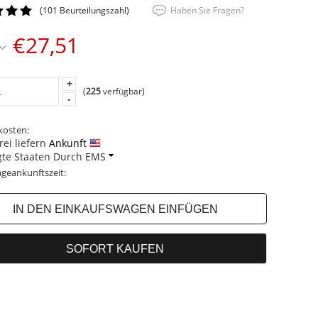
(101 Beurteilungszahl)
Haben Sie Fragen?
€27,51
+
(
225
verfügbar)
-
kosten:
ei liefern
Ankunft
gte Staaten Durch EMS
geankunftszeit: