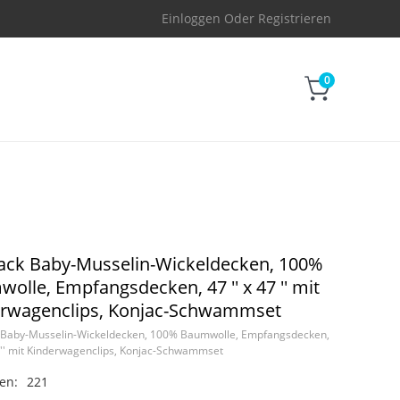
Einloggen
Oder
Registrieren
0
ack Baby-Musselin-Wickeldecken, 100%
olle, Empfangsdecken, 47 '' x 47 '' mit
erwagenclips, Konjac-Schwammset
 Baby-Musselin-Wickeldecken, 100% Baumwolle, Empfangsdecken,
7 '' mit Kinderwagenclips, Konjac-Schwammset
en:
221