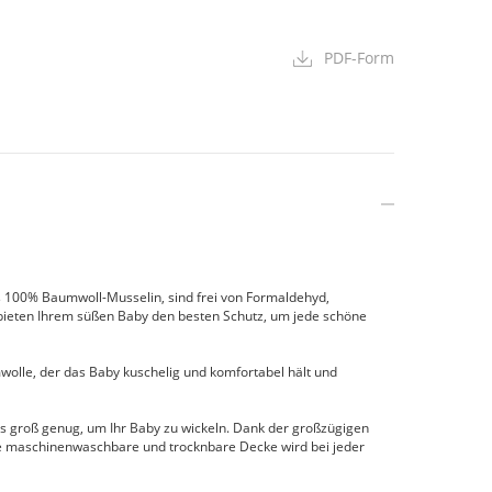
PDF-Form
0% Baumwoll-Musselin, sind frei von Formaldehyd,
bieten Ihrem süßen Baby den besten Schutz, um jede schöne
le, der das Baby kuschelig und komfortabel hält und
ls groß genug, um Ihr Baby zu wickeln. Dank der großzügigen
se maschinenwaschbare und trocknbare Decke wird bei jeder