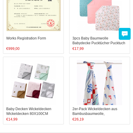
Works Registration Form
3pcs Baby Baumwolle
Babydecke Pucktücher Pucktuch
Wickeldecke Kuscheldecke mit
€
999,00
€
17,99
Mütze für Junge Mädchen
Baby Decken Wickeldecken
2er-Pack Wickeldecken aus
Wickeldecken 80X100CM
Bambusbaumwolle,
100X140CM
Musselindecken-Set, 70%
€
14,99
€
26,19
Bambus, 30% Baumwolle