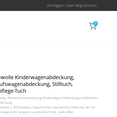
Einloggen
Oder
Registrieren
0
wolle Kinderwagenabdeckung,
ufswagenabdeckung, Stilltuch,
flege-Tuch
aby, Kleinkind Autositzbezug Kinderwagen Abdeckungen Baldachin
Abdeckung
olle + 5% Elasthan, Superleichter und weicher Stillschal, der Ihr
rwegs kühl, bequem und glücklich hält - jedes Mal.