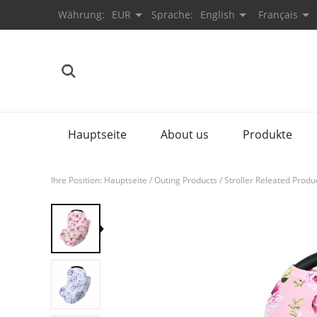
Währung:
EUR
Sprache:
English
Français
Hauptseite
About us
Produkte
Ihre Position:
Hauptseite
/
Outing Products
/
Stroller Releated Produ