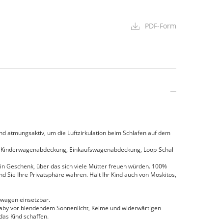
PDF-Form
nd atmungsaktiv, um die Luftzirkulation beim Schlafen auf dem
uch, Kinderwagenabdeckung, Einkaufswagenabdeckung, Loop-Schal
ein Geschenk, über das sich viele Mütter freuen würden. 100%
d Sie Ihre Privatsphäre wahren. Hält Ihr Kind auch von Moskitos,
rwagen einsetzbar.
 Baby vor blendendem Sonnenlicht, Keime und widerwärtigen
 das Kind schaffen.