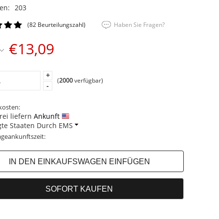
en:
203
(82 Beurteilungszahl)
Haben Sie Fragen?
€13,09
+
(
2000
verfügbar)
-
kosten:
ei liefern
Ankunft
gte Staaten Durch EMS
geankunftszeit: