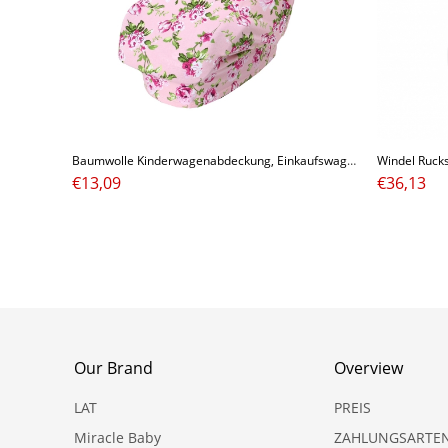
Baumwolle Kinderwagenabdeckung, Einkaufswagenabdeckung, Stilltuch, Babypflege-Tuch
€
13,09
€
36,13
Our Brand
Overview
LAT
PREIS
Miracle Baby
ZAHLUNGSARTE