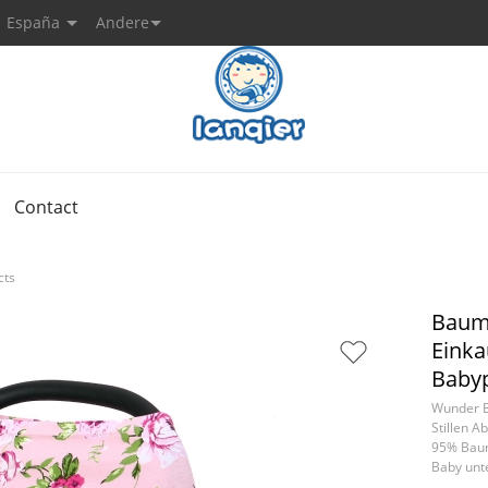
España
Andere
Contact
cts
Baum
Einka
Babyp
Wunder B
Stillen 
95% Baumw
Baby unte