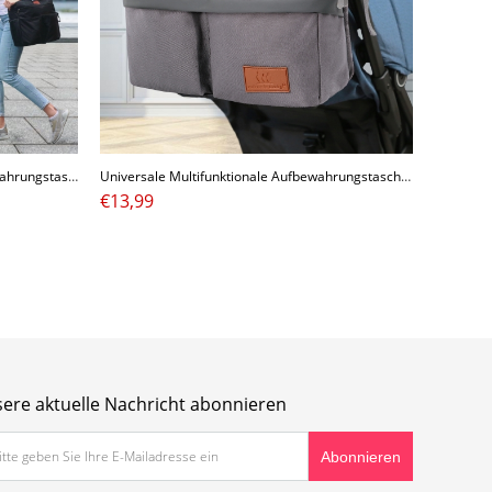
Wickeltasche Wickelrucksäcke Aufbewahrungstasche Buggy Kinderwagen Organizer 32X12X33CM
Universale Multifunktionale Aufbewahrungstasche Buggy Kinderwagen Organizer 33X7.5X16CM
€
13,99
ere aktuelle Nachricht abonnieren